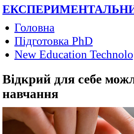
Перейти к основному содержанию
ЕКСПЕРИМЕНТАЛЬНИ
Головна
Главное меню
Підготовка PhD
New Education Technolo
Відкрий для себе мож
навчання