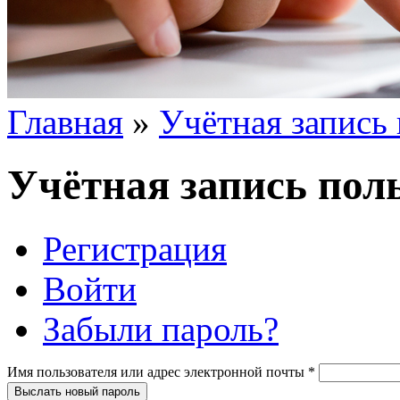
Главная
»
Учётная запись 
Вы здесь
Учётная запись пол
Регистрация
Главные вкладки
Войти
(активная вкладка)
Забыли пароль?
Имя пользователя или адрес электронной почты
*